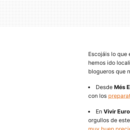
Escojáis lo que
hemos ido local
blogueros que n
Desde
Més E
con los
preparat
En
Vivir Eur
orgullos de este
muy buen preci