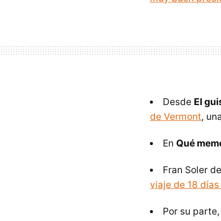
Desde
El gu
de Vermont
, un
En
Qué memor
Fran Soler d
viaje de 18 día
Por su parte