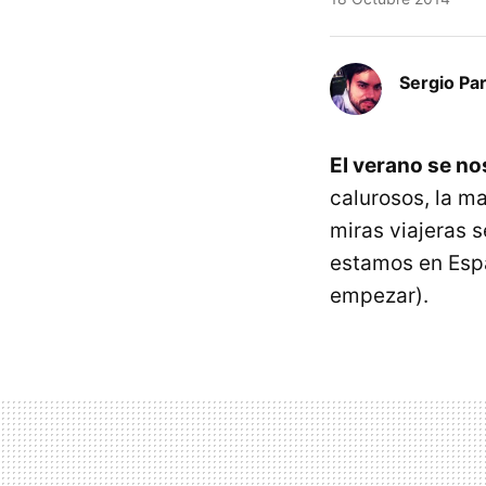
Sergio Pa
El verano se no
calurosos, la m
miras viajeras s
estamos en Españ
empezar).