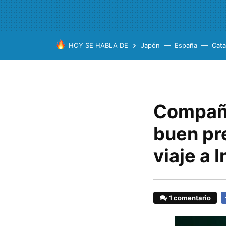
HOY SE HABLA DE
Japón
España
Cata
Compañe
buen pr
viaje a I
1 comentario
F