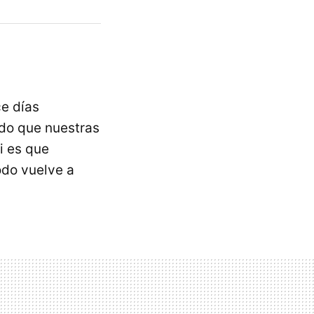
ce días
odo que nuestras
i es que
odo vuelve a