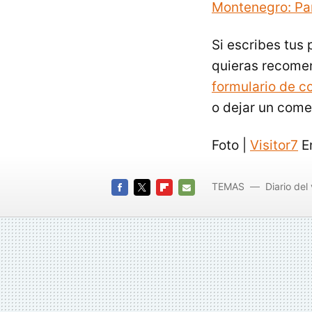
Montenegro: Par
Si escribes tus
quieras recomen
formulario de c
o dejar un come
Foto |
Visitor7
En
TEMAS
Diario del 
FACEBOOK
TWITTER
FLIPBOARD
E-
MAIL