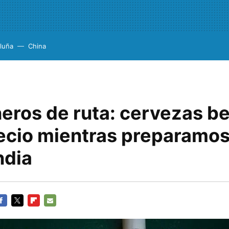
luña
China
ros de ruta: cervezas be
ecio mientras preparamos
ndia
ACEBOOK
TWITTER
FLIPBOARD
E-
MAIL