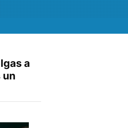
lgas a
 un