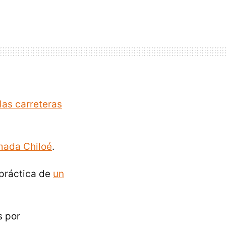
 las carreteras
amada Chiloé
.
práctica de
un
s por