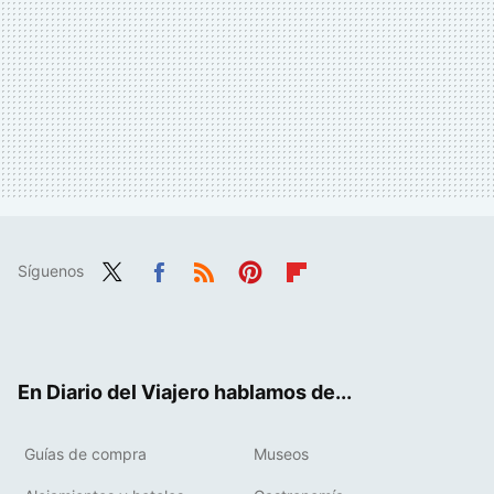
Síguenos
Twit
Fac
RSS
Pint
Flip
ter
ebo
eres
boa
ok
t
rd
En Diario del Viajero hablamos de...
Guías de compra
Museos