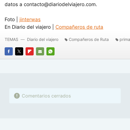
datos a contacto@diariodelviajero.com.
Foto |
jinterwas
En Diario del viajero |
Compañeros de ruta
TEMAS
Diario del viajero
Compañeros de Ruta
prim
FACEBOOK
TWITTER
FLIPBOARD
E-
WHATSAPP
MAIL
Comentarios cerrados