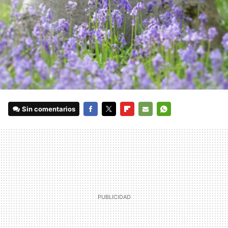
Sin comentarios
FACEBOOK
TWITTER
FLIPBOARD
E-
WHATSAPP
MAIL