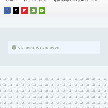
TEMAS
Diario del viajero
la pregunta de la semana
FACEBOOK
TWITTER
FLIPBOARD
E-
WHATSAPP
MAIL
Comentarios cerrados