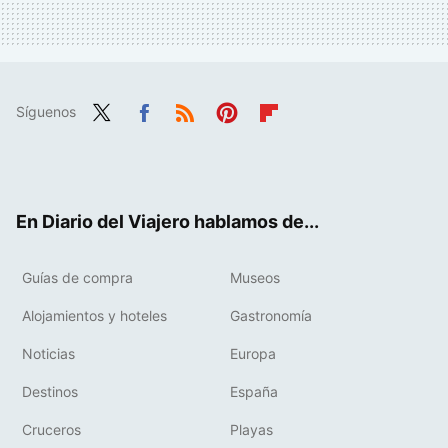
Síguenos
Twit
Fac
RSS
Pint
Flip
ter
ebo
eres
boa
ok
t
rd
En Diario del Viajero hablamos de...
Guías de compra
Museos
Alojamientos y hoteles
Gastronomía
Noticias
Europa
Destinos
España
Cruceros
Playas