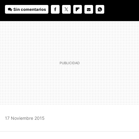
Sin comentarios
FACEBOOK
TWITTER
FLIPBOARD
E-
WHATSAPP
MAIL
17 Noviembre 2015