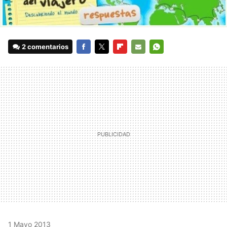
2 comentarios
FACEBOOK
TWITTER
FLIPBOARD
E-
WHATSAPP
MAIL
1 Mayo 2013