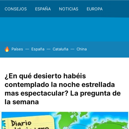
CONSEJOS
ESPAÑA
NOTICIAS
EUROPA
HOY SE HABLA DE
Países
España
Cataluña
China
¿En qué desierto habéis
contemplado la noche estrellada
mas espectacular? La pregunta de
la semana