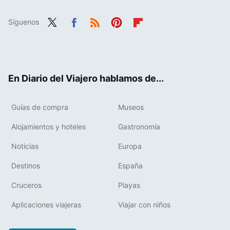
Síguenos
Twit
Fac
RSS
Pint
Flip
ter
ebo
eres
boa
ok
t
rd
En Diario del Viajero hablamos de...
Guías de compra
Museos
Alojamientos y hoteles
Gastronomía
Noticias
Europa
Destinos
España
Cruceros
Playas
Aplicaciones viajeras
Viajar con niños