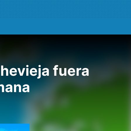
hevieja fuera
emana