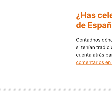
¿Has cel
de Españ
Contadnos dónde
si tenían tradic
cuenta atrás par
comentarios en 