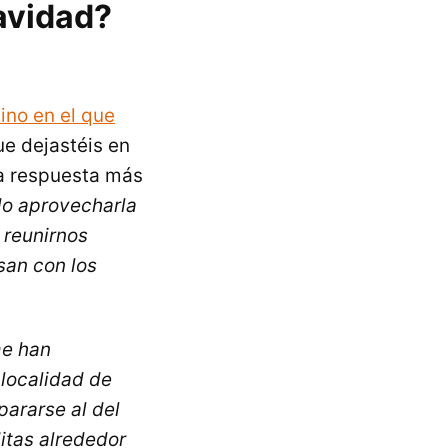
avidad?
ino en el que
ue dejastéis en
 la respuesta más
lo aprovecharla
 reunirnos
san con los
me han
 localidad de
ararse al del
itas alrededor