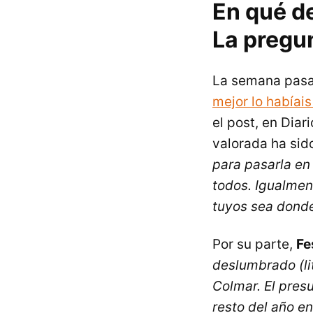
En qué d
La pregu
La semana pasa
mejor lo habíais
el post, en Diar
valorada ha sid
para pasarla en 
todos. Igualmen
tuyos sea dond
Por su parte,
Fe
deslumbrado (li
Colmar. El pre
resto del año e