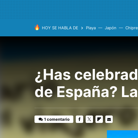
HOY SE HABLA DE
Playa
Japón
Chipre
¿Has celebrad
de España? La
1 comentario
FACEBOOK
TWITTER
FLIPBOARD
E-
MAIL