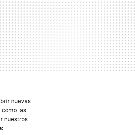
ubrir nuevas
s como las
r nuestros
a: