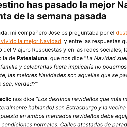
estino has pasado la mejor N
nta de la semana pasada
da, mi compañero Jose os preguntaba por el
dest
 vivido la mejor Navidad
, y entre las respuestas q
io del Viajero Respuestas y en las redes sociales,
o la de
Patealaluna
, que nos dice "
La Navidad sue
familia y celebrarlas fuera implicaría no podernos
te, las mejores Navidades son aquellas que se pa
e sea, verdad?
"
sclic
nos dice
"Los destinos navideños que más 
teralmente hablando) son Estrasburgo y la vecina
supuesto en ambos mercados navideños debe equip
n condiciones normales. Calles atestadas de parad