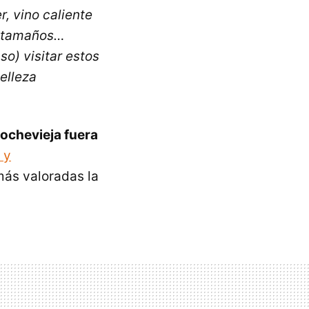
, vino caliente
os tamaños…
o) visitar estos
belleza
ochevieja fuera
 y
ás valoradas la