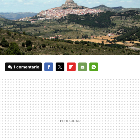
1 comentario
FACEBOOK
TWITTER
FLIPBOARD
E-
WHATSAPP
MAIL