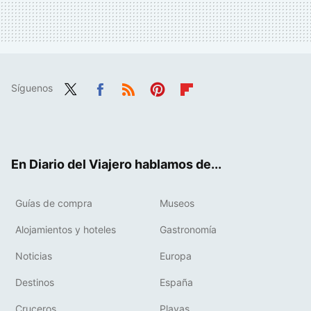
Síguenos
Twit
Fac
RSS
Pint
Flip
ter
ebo
eres
boa
ok
t
rd
En Diario del Viajero hablamos de...
Guías de compra
Museos
Alojamientos y hoteles
Gastronomía
Noticias
Europa
Destinos
España
Cruceros
Playas