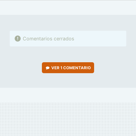
FACEBOOK
TWITTER
FLIPBOARD
E-
WHATSAPP
MAIL
Comentarios cerrados
VER
1 COMENTARIO