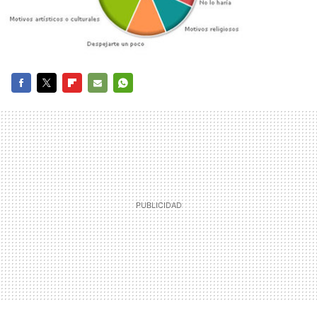
FACEBOOK
TWITTER
FLIPBOARD
E-
WHATSAPP
MAIL