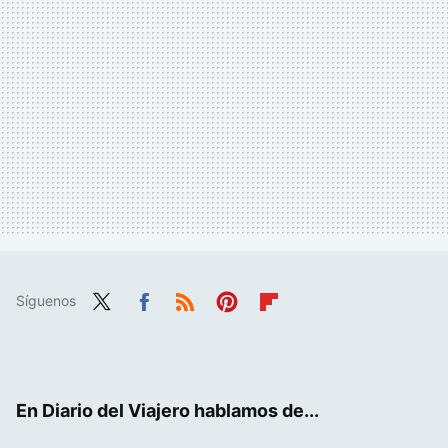
Síguenos
Twit
Fac
RSS
Pint
Flip
ter
ebo
eres
boa
ok
t
rd
En Diario del Viajero hablamos de...