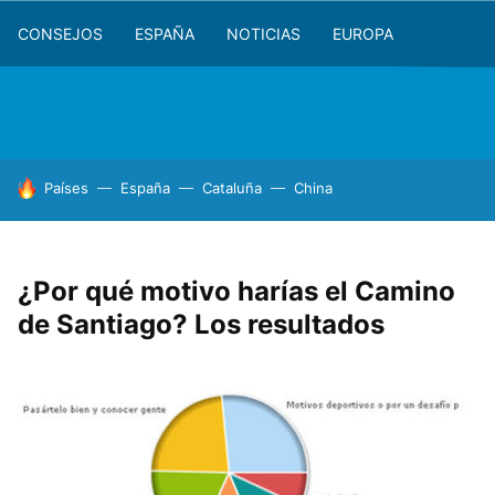
CONSEJOS
ESPAÑA
NOTICIAS
EUROPA
HOY SE HABLA DE
Países
España
Cataluña
China
¿Por qué motivo harías el Camino
de Santiago? Los resultados