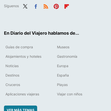
Síguenos
Twit
Fac
RSS
Pint
Flip
ter
ebo
eres
boa
ok
t
rd
En Diario del Viajero hablamos de...
Guías de compra
Museos
Alojamientos y hoteles
Gastronomía
Noticias
Europa
Destinos
España
Cruceros
Playas
Aplicaciones viajeras
Viajar con niños
VER MÁS TEMAS