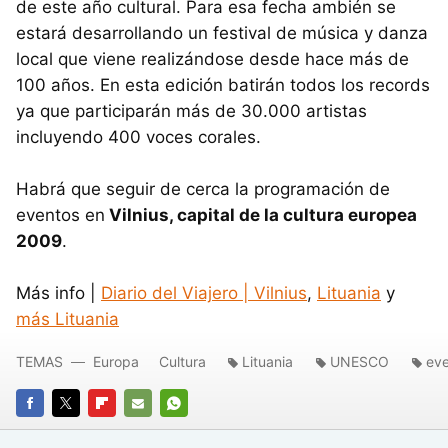
de este año cultural. Para esa fecha ambién se
estará desarrollando un festival de música y danza
local que viene realizándose desde hace más de
100 años. En esta edición batirán todos los records
ya que participarán más de 30.000 artistas
incluyendo 400 voces corales.
Habrá que seguir de cerca la programación de
eventos en
Vilnius, capital de la cultura europea
2009
.
Más info |
Diario del Viajero |
Vilnius
,
Lituania
y
más Lituania
TEMAS
Europa
Cultura
Lituania
UNESCO
ev
FACEBOOK
TWITTER
FLIPBOARD
E-
WHATSAPP