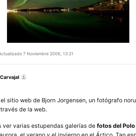
ctualizado 7 Noviembre 2006, 13:21
Carvajal
el sitio web de Bjorn Jorgensen, un fotógrafo no
través de la web.
 ver varias estupendas galerías de
fotos del Polo
urora, el verano y el invierno en el Ártico. Tan e