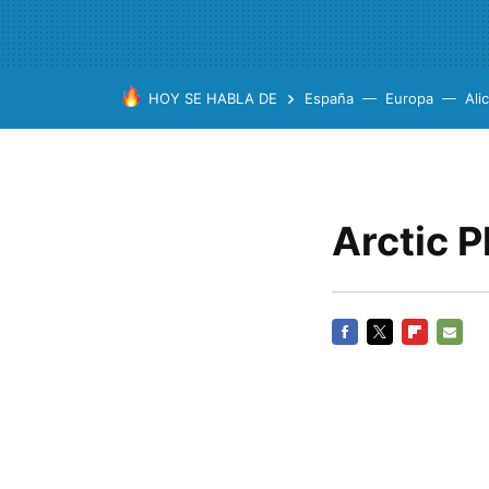
HOY SE HABLA DE
España
Europa
Ali
Arctic P
FACEBOOK
TWITTER
FLIPBOARD
E-
MAIL