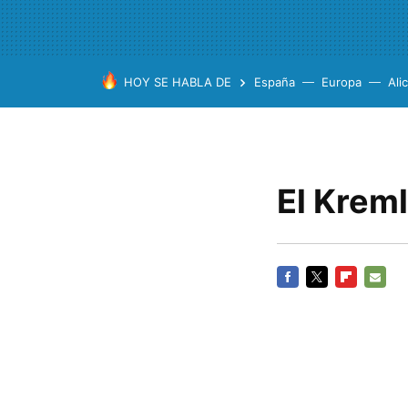
HOY SE HABLA DE
España
Europa
Ali
El Krem
FACEBOOK
TWITTER
FLIPBOARD
E-
MAIL