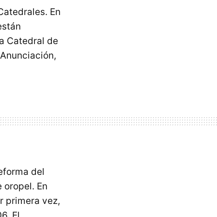
Catedrales. En
están
la Catedral de
 Anunciación,
eforma del
e oropel. En
or primera vez,
6. El