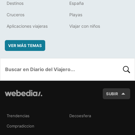
Destinos
España
Cruceros
Playas
Aplicaciones viajeras
Viajar con niños
VER MÁS TEMAS
BUSC
SUBIR
Trendencias
Decoesfera
Compradiccion