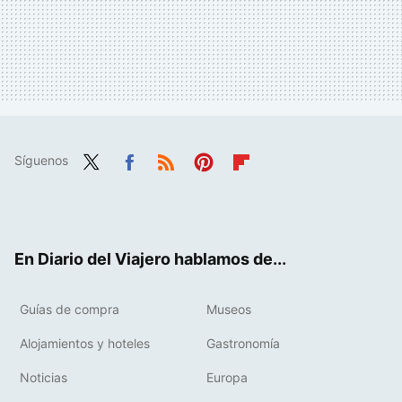
Síguenos
Twit
Fac
RSS
Pint
Flip
ter
ebo
eres
boa
ok
t
rd
En Diario del Viajero hablamos de...
Guías de compra
Museos
Alojamientos y hoteles
Gastronomía
Noticias
Europa