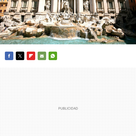
FACEBOOK
TWITTER
FLIPBOARD
E-
WHATSAPP
MAIL