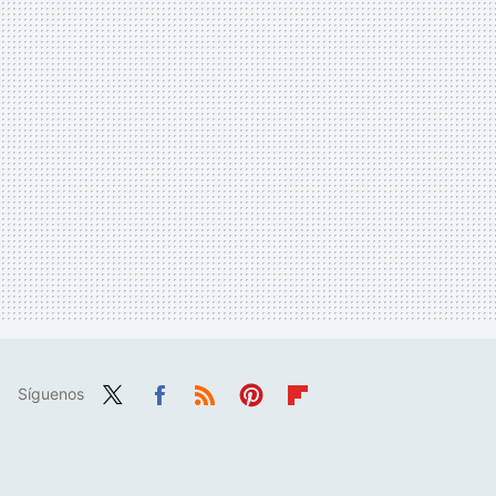
Síguenos
Twit
Fac
RSS
Pint
Flip
ter
ebo
eres
boa