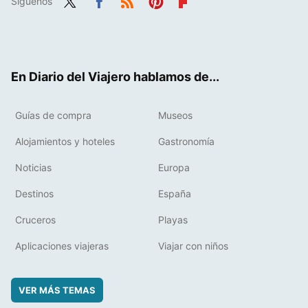
Síguenos
Twit
Fac
RSS
Pint
Flip
ter
ebo
eres
boa
ok
t
rd
En Diario del Viajero hablamos de...
Guías de compra
Museos
Alojamientos y hoteles
Gastronomía
Noticias
Europa
Destinos
España
Cruceros
Playas
Aplicaciones viajeras
Viajar con niños
VER MÁS TEMAS