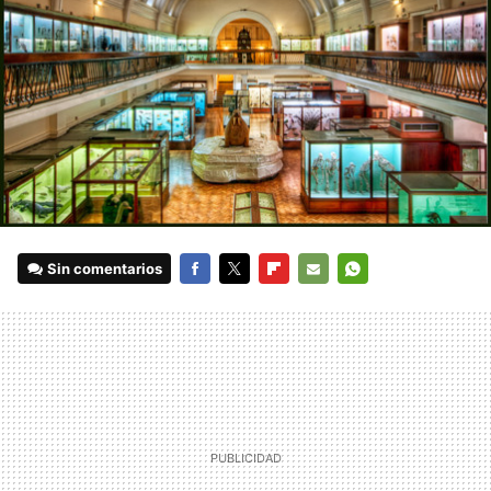
Sin comentarios
FACEBOOK
TWITTER
FLIPBOARD
E-
WHATSAPP
MAIL