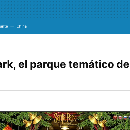
cante
China
ark, el parque temático d