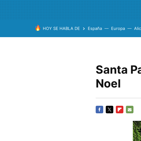
HOY SE HABLA DE
España
Europa
Ali
Santa P
Noel
FACEBOOK
TWITTER
FLIPBOARD
E-
MAIL