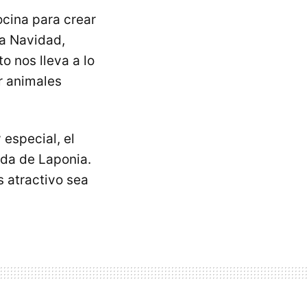
cina para crear
la Navidad,
o nos lleva a lo
r animales
 especial, el
nda de Laponia.
s atractivo sea