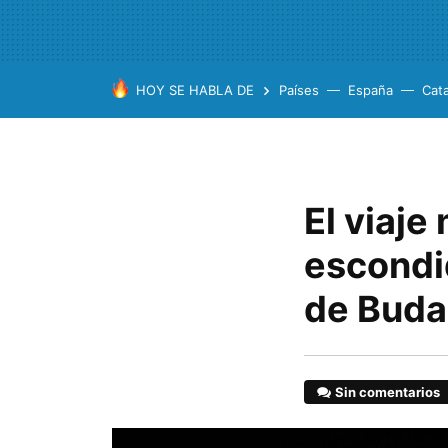
HOY SE HABLA DE
Países
España
Cat
El viaje
escondi
de Buda
Sin comentarios