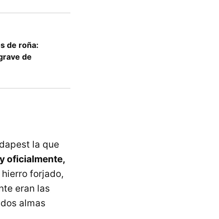
os de roña:
 grave de
dapest la que
y oficialmente,
hierro forjado,
nte eran las
e dos almas