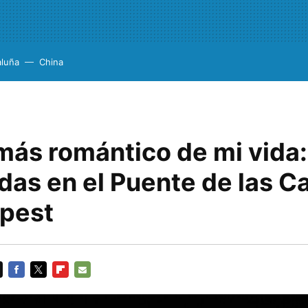
aluña
China
 más romántico de mi vida
das en el Puente de las 
pest
FACEBOOK
TWITTER
FLIPBOARD
E-
MAIL