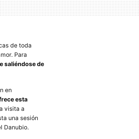
icas de toda
amor. Para
e saliéndose de
en en
frece esta
 visita a
sta una sesión
l Danubio.