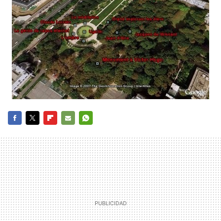
FACEBOOK
TWITTER
FLIPBOARD
E-
WHATSAPP
MAIL