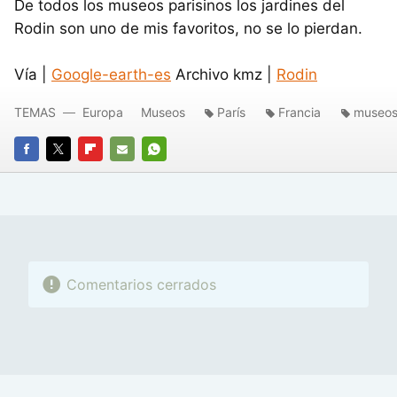
De todos los museos parisinos los jardines del
Rodin son uno de mis favoritos, no se lo pierdan.
Vía |
Google-earth-es
Archivo kmz |
Rodin
TEMAS
Europa
Museos
París
Francia
museo
FACEBOOK
TWITTER
FLIPBOARD
E-
WHATSAPP
MAIL
Comentarios cerrados