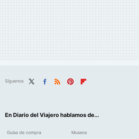
Síguenos
Twit
Fac
RSS
Pint
Flip
ter
ebo
eres
boa
ok
t
rd
En Diario del Viajero hablamos de...
Guías de compra
Museos