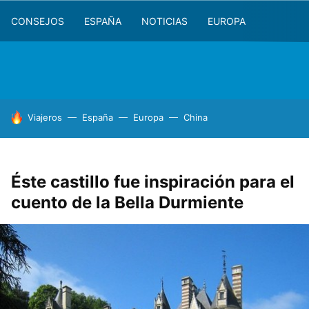
CONSEJOS
ESPAÑA
NOTICIAS
EUROPA
HOY SE HABLA DE
Viajeros
España
Europa
China
Éste castillo fue inspiración para el
cuento de la Bella Durmiente