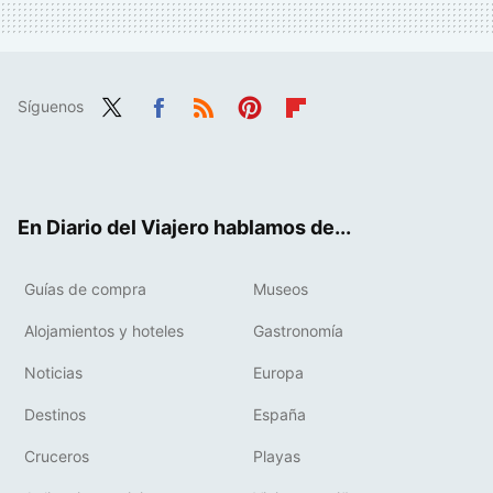
Síguenos
Twit
Fac
RSS
Pint
Flip
ter
ebo
eres
boa
ok
t
rd
En Diario del Viajero hablamos de...
Guías de compra
Museos
Alojamientos y hoteles
Gastronomía
Noticias
Europa
Destinos
España
Cruceros
Playas