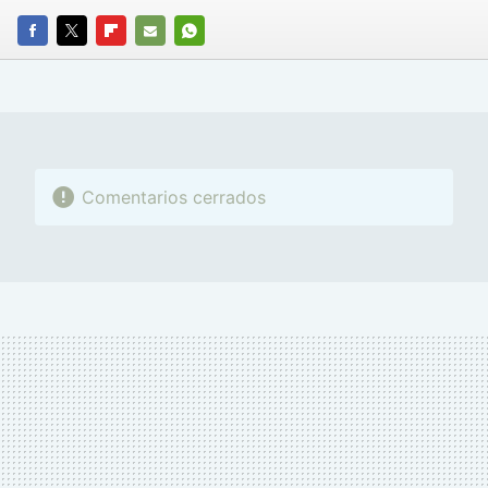
FACEBOOK
TWITTER
FLIPBOARD
E-
WHATSAPP
MAIL
Comentarios cerrados