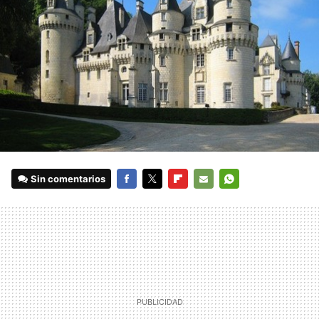
Sin comentarios
FACEBOOK
TWITTER
FLIPBOARD
E-
WHATSAPP
MAIL