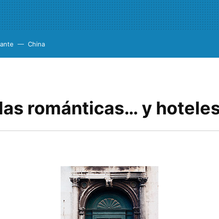
cante
China
as románticas… y hoteles