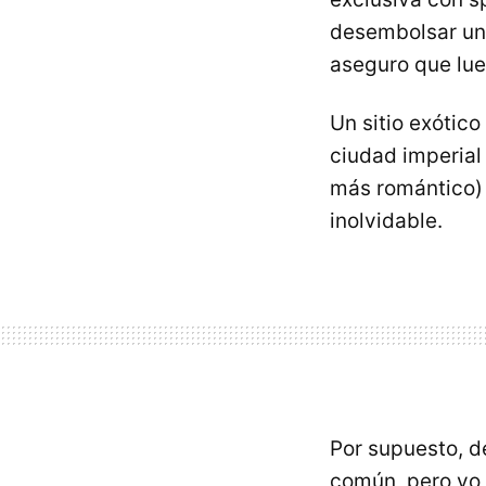
desembolsar una
aseguro que lue
Un sitio exótic
ciudad imperial
más romántico
inolvidable.
Por supuesto, d
común, pero yo l