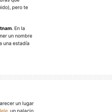
ido), pero te
etnam
. En la
tener un nombre
a una estadía
arecer un lugar
dele
, un palacio