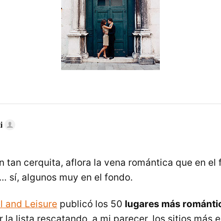
i
n tan cerquita, aflora la vena romántica que en el
 sí, algunos muy en el fondo.
l and Leisure
publicó los 50
lugares más romántic
r la lista rescatando, a mi parecer, los sitios más