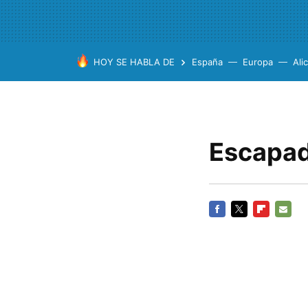
HOY SE HABLA DE
España
Europa
Ali
Escapad
FACEBOOK
TWITTER
FLIPBOARD
E-
MAIL