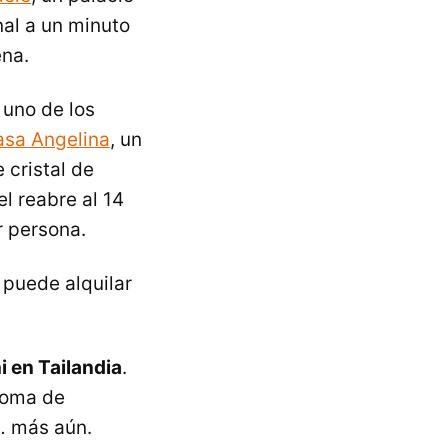
al a un minuto
ena.
 uno de los
sa Angelina
, un
 cristal de
l reabre al 14
r persona.
e puede alquilar
i en Tailandia
.
aroma de
… más aún.