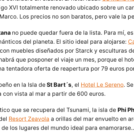
igo XVI totalmente renovado ubicado sobre un can
Marco. Los precios no son baratos, pero vale la p
itana
no puede quedar fuera de la lista. Para mí, es
nticos del planeta. El sitio ideal para alojarse:
Ca
 con muebles diseñados por Starck y esculturas de
habrá que posponer el viaje un mes, porque el hote
a tentadora oferta de reapertura por 79 euros po
eño en la Isla de
St Bart´s
, el
Hotel Le Sereno
. S
a con vista al mar a partir de 600 euros.
tico que se recupera del Tsunami, la isla de
Phi Ph
del
Resort Zeavola
a orillas del mar envuelto en 
 de los lugares del mundo ideal para enamorarse