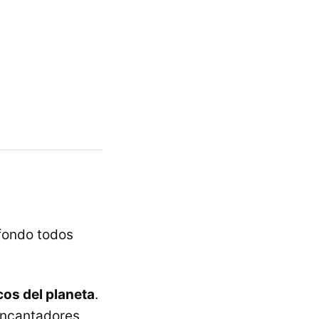
 fondo todos
os del planeta
.
 encantadores,