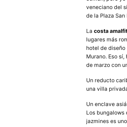
veneciano del s
de la Plaza San 
La
costa amalf
lugares más romá
hotel de diseño
Murano. Eso sí, 
de marzo con un
Un reducto carib
una villa privad
Un enclave asiá
Los bungalows 
jazmines es uno