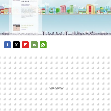
FACEBOOK
TWITTER
FLIPBOARD
E-
WHATSAPP
MAIL