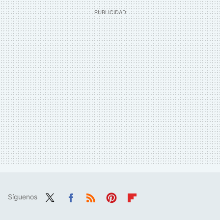
Síguenos
Twit
Fac
RSS
Pint
Flip