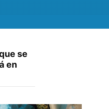
 que se
á en