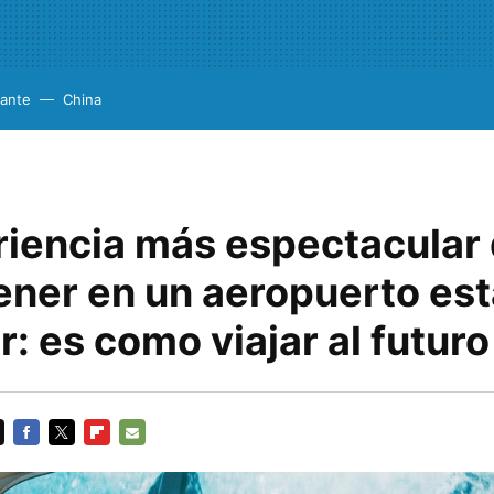
cante
China
riencia más espectacular
ener en un aeropuerto est
: es como viajar al futuro
FACEBOOK
TWITTER
FLIPBOARD
E-
MAIL