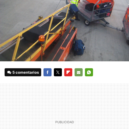
5 comentarios
FACEBOOK
TWITTER
FLIPBOARD
E-
WHATSAPP
MAIL