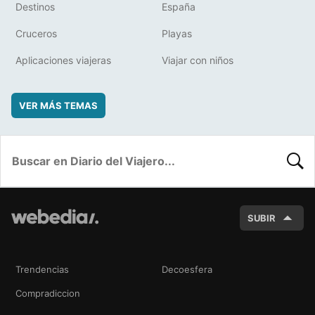
Destinos
España
Cruceros
Playas
Aplicaciones viajeras
Viajar con niños
VER MÁS TEMAS
BUSC
SUBIR
Trendencias
Decoesfera
Compradiccion