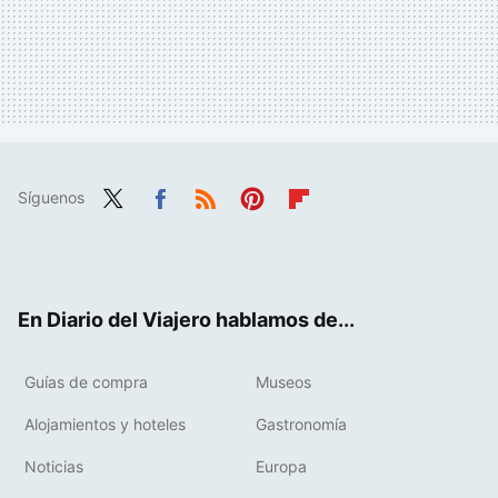
Síguenos
Twit
Fac
RSS
Pint
Flip
ter
ebo
eres
boa
ok
t
rd
En Diario del Viajero hablamos de...
Guías de compra
Museos
Alojamientos y hoteles
Gastronomía
Noticias
Europa