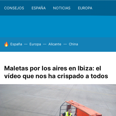
CONSEJOS
ESPAÑA
NOTICIAS
EUROPA
HOY SE HABLA DE
España
Europa
Alicante
China
Maletas por los aires en Ibiza: el
vídeo que nos ha crispado a todos