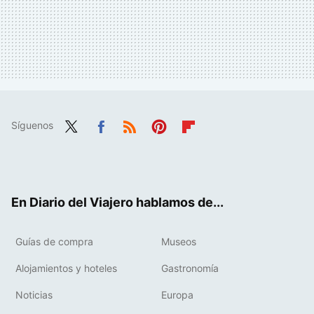
Síguenos
Twit
Fac
RSS
Pint
Flip
ter
ebo
eres
boa
ok
t
rd
En Diario del Viajero hablamos de...
Guías de compra
Museos
Alojamientos y hoteles
Gastronomía
Noticias
Europa