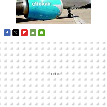
FACEBOOK
TWITTER
FLIPBOARD
E-
WHATSAPP
MAIL