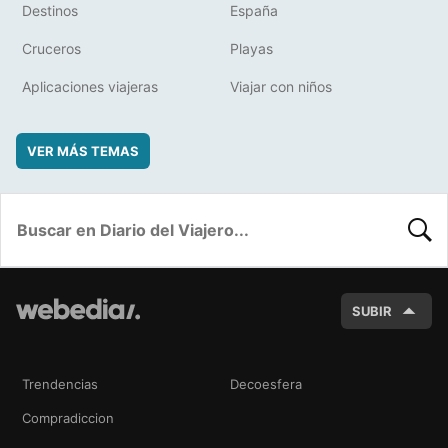
Destinos
España
Cruceros
Playas
Aplicaciones viajeras
Viajar con niños
VER MÁS TEMAS
BUSC
SUBIR
Trendencias
Decoesfera
Compradiccion