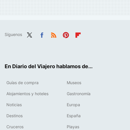
Síguenos
Twit
Fac
RSS
Pint
Flip
ter
ebo
eres
boa
ok
t
rd
En Diario del Viajero hablamos de...
Guías de compra
Museos
Alojamientos y hoteles
Gastronomía
Noticias
Europa
Destinos
España
Cruceros
Playas