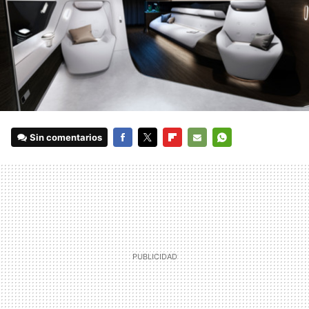
Sin comentarios
FACEBOOK
TWITTER
FLIPBOARD
E-
WHATSAPP
MAIL