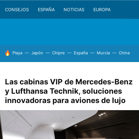
CONSEJOS
ESPAÑA
NOTICIAS
EUROPA
HOY SE HABLA DE
Playa
Japón
Chipre
España
Murcia
China
Las cabinas VIP de Mercedes-Benz
y Lufthansa Technik, soluciones
innovadoras para aviones de lujo