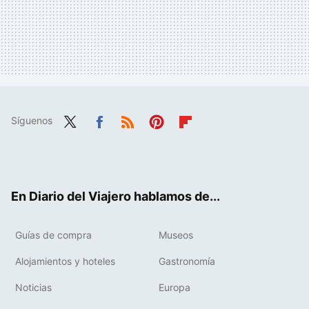
Síguenos
Twit
Fac
RSS
Pint
Flip
ter
ebo
eres
boa
ok
t
rd
En Diario del Viajero hablamos de...
Guías de compra
Museos
Alojamientos y hoteles
Gastronomía
Noticias
Europa