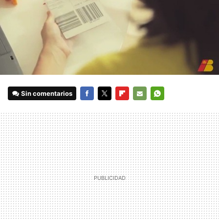
Sin comentarios
FACEBOOK
TWITTER
FLIPBOARD
E-
WHATSAPP
MAIL