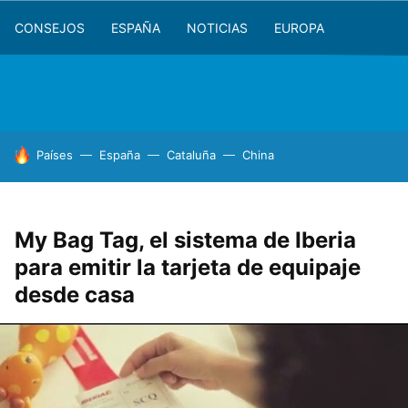
CONSEJOS
ESPAÑA
NOTICIAS
EUROPA
HOY SE HABLA DE
Países
España
Cataluña
China
My Bag Tag, el sistema de Iberia
para emitir la tarjeta de equipaje
desde casa