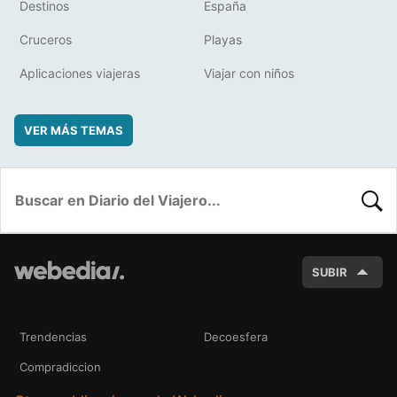
Destinos
España
Cruceros
Playas
Aplicaciones viajeras
Viajar con niños
VER MÁS TEMAS
BUSC
SUBIR
Trendencias
Decoesfera
Compradiccion