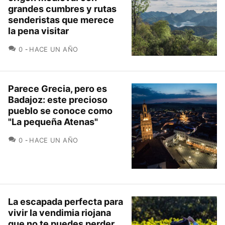
grandes cumbres y rutas
senderistas que merece
la pena visitar
COMENTARIOS
0
HACE UN AÑO
Parece Grecia, pero es
Badajoz: este precioso
pueblo se conoce como
"La pequeña Atenas"
COMENTARIOS
0
HACE UN AÑO
La escapada perfecta para
vivir la vendimia riojana
que no te puedes perder