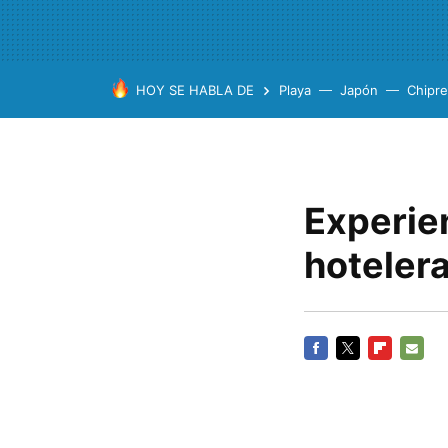
HOY SE HABLA DE
Playa
Japón
Chipre
Experie
hotelera
FACEBOOK
TWITTER
FLIPBOARD
E-
MAIL