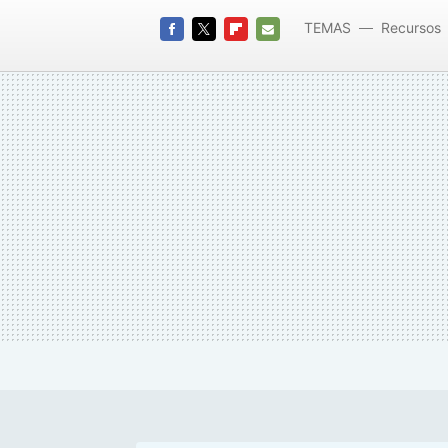
TEMAS
Recursos
FACEBOOK
TWITTER
FLIPBOARD
E-
MAIL