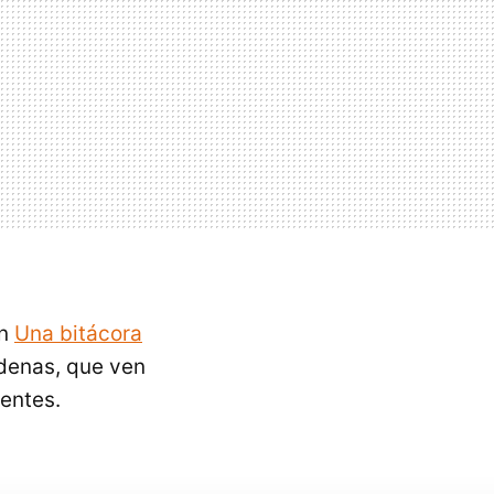
en
Una bitácora
adenas, que ven
entes.