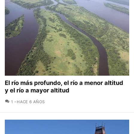
El río más profundo, el río a menor altitud
y el río a mayor altitud
COMENTARIOS
1
HACE 6 AÑOS