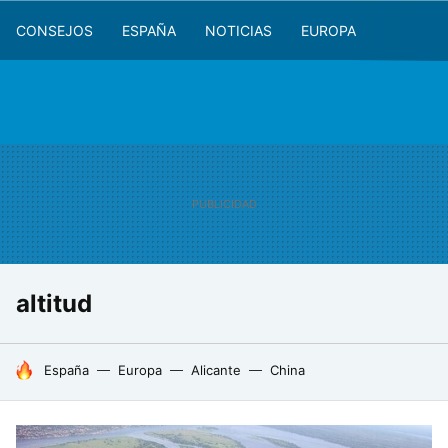
CONSEJOS
ESPAÑA
NOTICIAS
EUROPA
altitud
HOY SE HABLA DE
España
Europa
Alicante
China