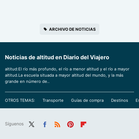
ARCHIVO DE NOTICIAS
Noticias de altitud en Diario del Viajero
altitud:El río más profundo, el río a menor altitud y el río a mayor
altitud.La escuela situada a mayor altitud del mundo, y la más
grande en número de..
OTROS TEMAS:
Transporte
Guías de compra
Destinos
E
Síguenos
Twit
Fac
RSS
Pint
Flip