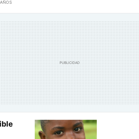
 AÑOS
ible