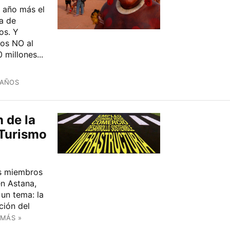
 año más el
a de
os. Y
os NO al
 millones...
 AÑOS
 de la
 Turismo
os miembros
en Astana,
 un tema: la
ción del
 MÁS »