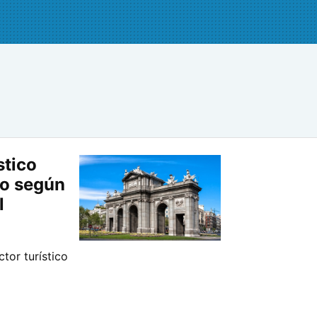
stico
do según
l
tor turístico