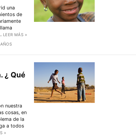
id una
mientos de
ariamente
 llama
.
LEER MÁS »
 AÑOS
. ¿ Qué
on nuestra
as cosas, en
lema de la
ga a todos
S »