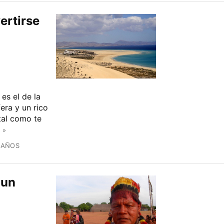
ertirse
 es el de la
era y un rico
tal como te
 »
 AÑOS
 un