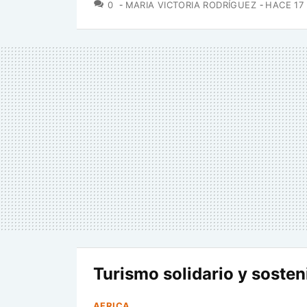
COMENTARIOS
0
MARIA VICTORIA RODRÍGUEZ
HACE 17
Turismo solidario y sosten
AFRICA