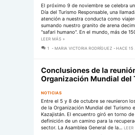
El próximo 9 de noviembre se celebra un
Día del Turismo Responsable, una llamad
atención a nuestra conducta como viajer
sumando nuestro granito de arena decim
"safari humano". En el mundo, más de 150
LEER MÁS »
COMENTARIOS
1
MARIA VICTORIA RODRÍGUEZ
HACE 15
Conclusiones de la reunión
Organización Mundial del
NOTICIAS
Entre el 5 y 8 de octubre se reunieron l
de la Organización Mundial del Turismo 
Kazajistán. El encuentro giró en torno de
definición de un camino para la recupera
sector. La Asamblea General de la...
LEER