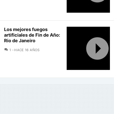
Los mejores fuegos
artificiales de Fin de Año:
Rio de Janeiro
COMENTARIOS
1
HACE 16 AÑOS