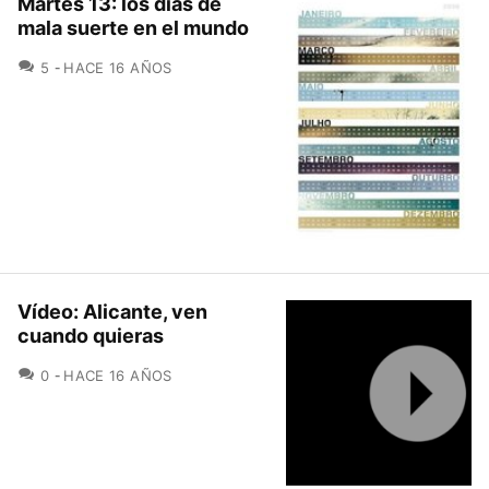
Martes 13: los días de
mala suerte en el mundo
COMENTARIOS
5
HACE 16 AÑOS
Vídeo: Alicante, ven
cuando quieras
COMENTARIOS
0
HACE 16 AÑOS