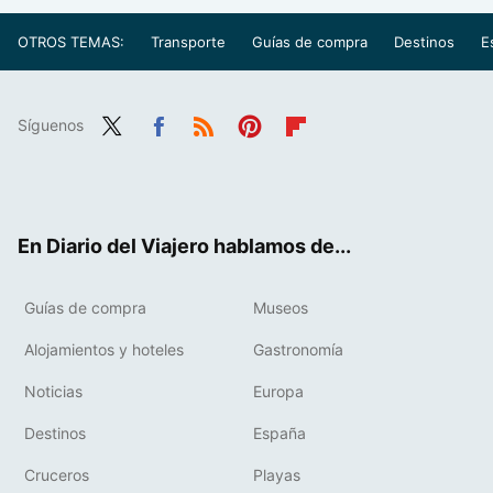
OTROS TEMAS:
Transporte
Guías de compra
Destinos
E
Síguenos
Twit
Fac
RSS
Pint
Flip
ter
ebo
eres
boa
ok
t
rd
En Diario del Viajero hablamos de...
Guías de compra
Museos
Alojamientos y hoteles
Gastronomía
Noticias
Europa
Destinos
España
Cruceros
Playas