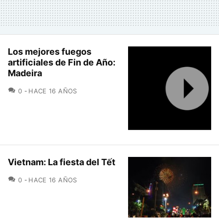
Los mejores fuegos
artificiales de Fin de Año:
Madeira
COMENTARIOS
0
HACE 16 AÑOS
Vietnam: La fiesta del Tết
COMENTARIOS
0
HACE 16 AÑOS