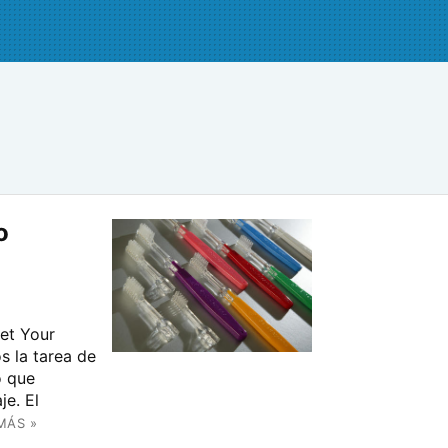
o
get Your
os la tarea de
o que
je. El
MÁS »