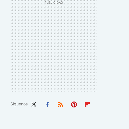
Síguenos
Twit
Fac
RSS
Pint
Flip
ter
ebo
eres
boa