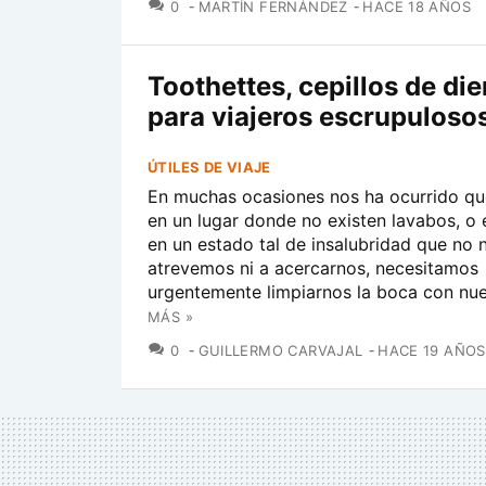
COMENTARIOS
0
MARTÍN FERNÁNDEZ
HACE 18 AÑOS
Toothettes, cepillos de di
para viajeros escrupuloso
ÚTILES DE VIAJE
En muchas ocasiones nos ha ocurrido q
en un lugar donde no existen lavabos, o 
en un estado tal de insalubridad que no 
atrevemos ni a acercarnos, necesitamos
urgentemente limpiarnos la boca con nues
MÁS »
COMENTARIOS
0
GUILLERMO CARVAJAL
HACE 19 AÑOS