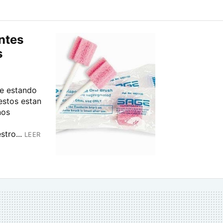
entes
s
ue estando
estos estan
nos
tro...
LEER