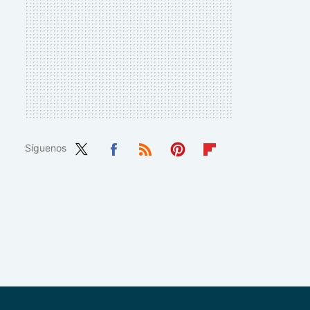
Síguenos
Twit
Fac
RSS
Pint
Flip
ter
ebo
eres
boa
ok
t
rd