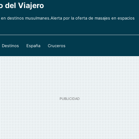
o del Viajero
s en destinos musulmanes.Alerta por la oferta de masajes en espacios
Destinos
España
Cruceros