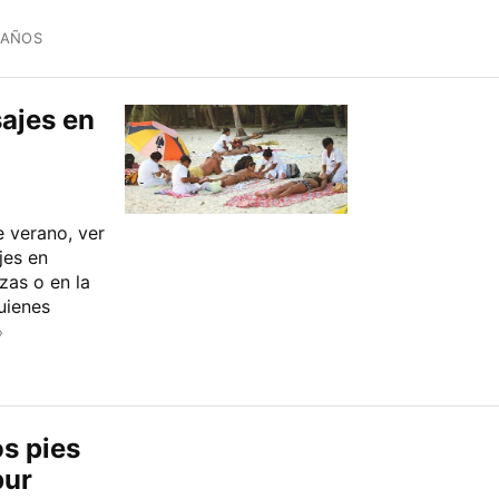
 AÑOS
sajes en
 verano, ver
jes en
zas o en la
uienes
»
s pies
pur