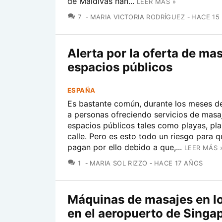
de Maldivas han...
LEER MÁS »
COMENTARIOS
7
MARIA VICTORIA RODRÍGUEZ
HACE 15
Alerta por la oferta de ma
espacios públicos
ESPAÑA
Es bastante común, durante los meses de
a personas ofreciendo servicios de masa
espacios públicos tales como playas, pla
calle. Pero es esto todo un riesgo para q
pagan por ello debido a que,...
LEER MÁS 
COMENTARIOS
1
MARIA SOL RIZZO
HACE 17 AÑOS
Máquinas de masajes en lo
en el aeropuerto de Singa