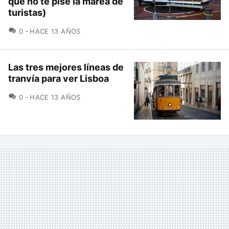
que no te pise la marea de
turistas)
COMENTARIOS
0
HACE 13 AÑOS
Las tres mejores líneas de
tranvía para ver Lisboa
COMENTARIOS
0
HACE 13 AÑOS