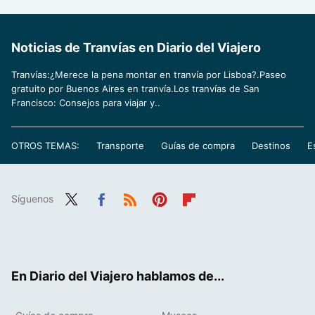
Noticias de Tranvías en Diario del Viajero
Tranvías:¿Merece la pena montar en tranvía por Lisboa?.Paseo
gratuito por Buenos Aires en tranvía.Los tranvías de San
Francisco: Consejos para viajar y..
OTROS TEMAS:
Transporte
Guías de compra
Destinos
E
Síguenos
Twit
Fac
RSS
Pint
Flip
ter
ebo
eres
boa
ok
t
rd
En Diario del Viajero hablamos de...