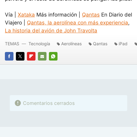
Vía |
Xataka
Más información |
Qantas
En Diario del
Viajero |
Qantas, la aerolínea con más experiencia
,
La historia del avión de John Travolta
TEMAS
Tecnología
Aerolíneas
Qantas
iPad
FACEBOOK
TWITTER
FLIPBOARD
E-
WHATSAPP
MAIL
Comentarios cerrados