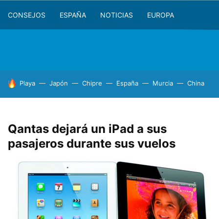
CONSEJOS
ESPAÑA
NOTICIAS
EUROPA
HOY SE HABLA DE
Playa
Japón
Chipre
España
Murcia
China
Qantas dejará un iPad a sus
pasajeros durante sus vuelos