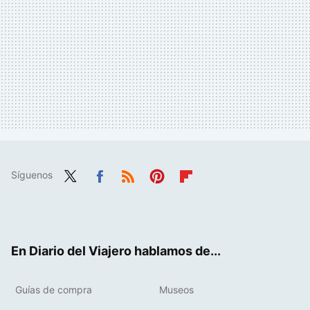
Síguenos
Twit
Fac
RSS
Pint
Flip
ter
ebo
eres
boa
ok
t
rd
En Diario del Viajero hablamos de...
Guías de compra
Museos