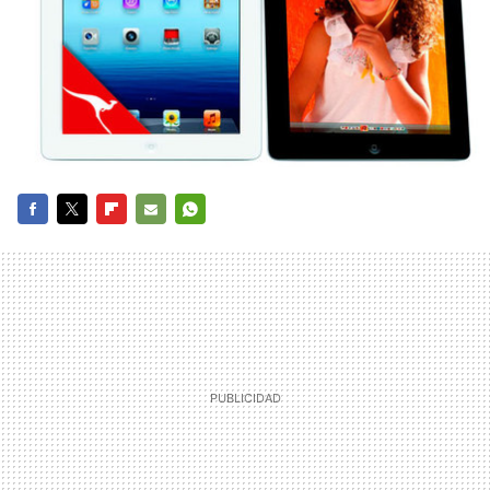
FACEBOOK
TWITTER
FLIPBOARD
E-
WHATSAPP
MAIL