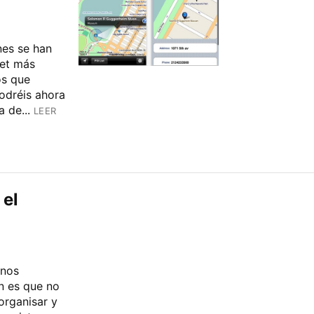
nes se han
get más
os que
odréis ahora
 de...
LEER
 el
onos
n es que no
organisar y