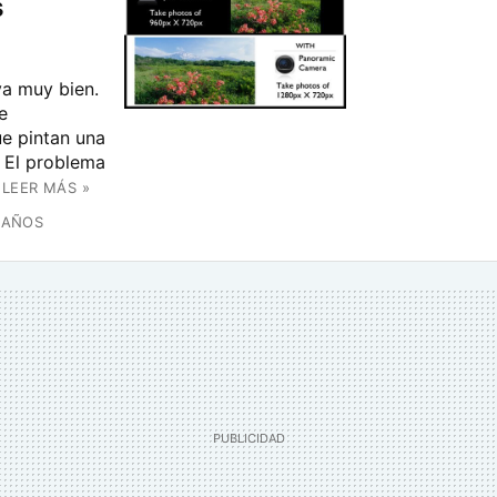
s
va muy bien.
e
ue pintan una
. El problema
LEER MÁS »
 AÑOS