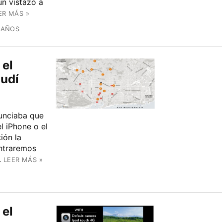
un vistazo a
ER MÁS »
 AÑOS
 el
audí
unciaba que
l iPhone o el
ión la
ntraremos
.
LEER MÁS »
 el