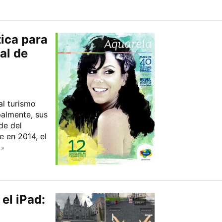
tica para
al de
al turismo
palmente, sus
de del
e en 2014, el
 »
el iPad: