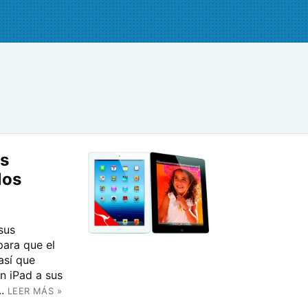
us
los
sus
para que el
así que
n iPad a sus
.
LEER MÁS »