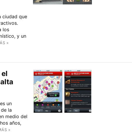
a ciudad que
ractivos.
a los
ístico, y un
ÁS »
 el
alta
 es un
 de la
 en medio del
hos años,
MÁS »