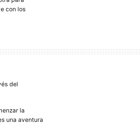
e con los
vés del
menzar la
es una aventura