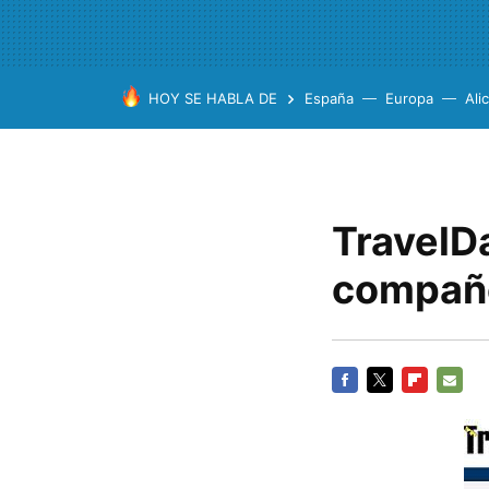
HOY SE HABLA DE
España
Europa
Ali
TravelD
compañe
FACEBOOK
TWITTER
FLIPBOARD
E-
MAIL