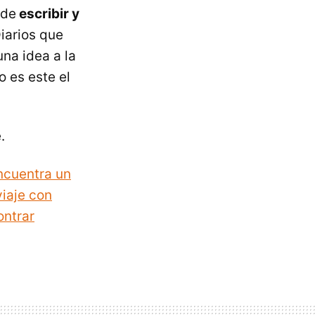
 de
escribir y
Diarios que
una idea a la
o es este el
.
ncuentra un
iaje con
ontrar