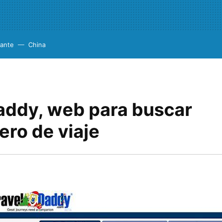
cante
China
addy, web para buscar
ro de viaje