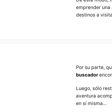
emprender una a
destinos a visit
Por su parte, q
buscador
encon
Luego, sólo res
aventura acomp
en sí misma…