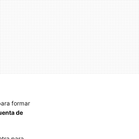
para formar
uenta de
otra para