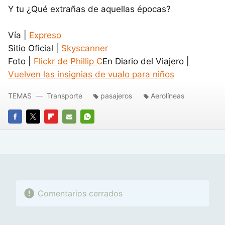
Y tu ¿Qué extrañas de aquellas épocas?
Vía |
Expreso
Sitio Oficial |
Skyscanner
Foto |
Flickr de Phillip C
En Diario del Viajero |
Vuelven las insignias de vualo para niños
TEMAS
Transporte
pasajeros
Aerolíneas
FACEBOOK
TWITTER
FLIPBOARD
E-
WHATSAPP
MAIL
Comentarios cerrados