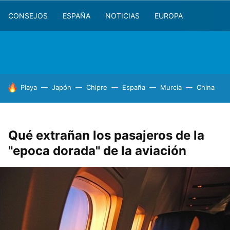
CONSEJOS
ESPAÑA
NOTICIAS
EUROPA
HOY SE HABLA DE
Playa
Japón
Chipre
España
Murcia
China
Qué extrañan los pasajeros de la
"epoca dorada" de la aviación