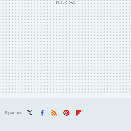
Síguenos
Twit
Fac
RSS
Pint
Flip
ter
ebo
eres
boa