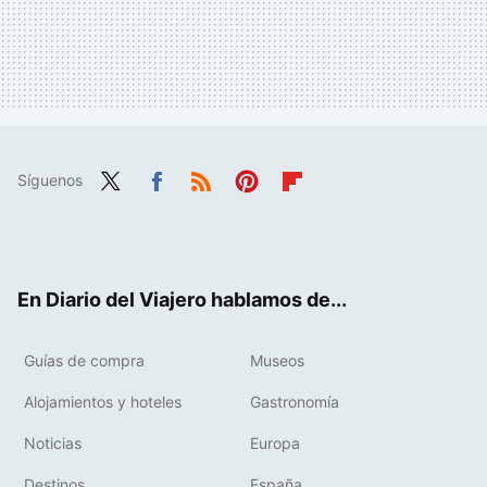
Síguenos
Twit
Fac
RSS
Pint
Flip
ter
ebo
eres
boa
ok
t
rd
En Diario del Viajero hablamos de...
Guías de compra
Museos
Alojamientos y hoteles
Gastronomía
Noticias
Europa
Destinos
España