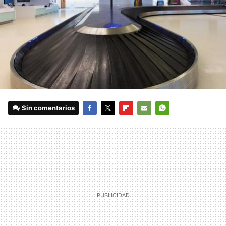
Sin comentarios
FACEBOOK
TWITTER
FLIPBOARD
E-
WHATSAPP
MAIL