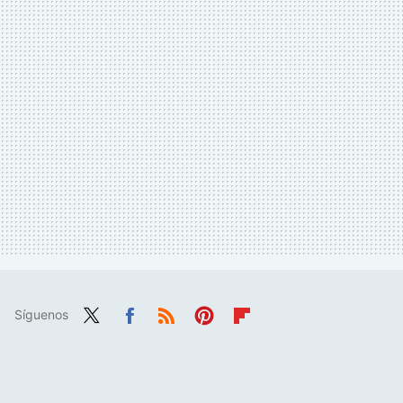
Síguenos
Twit
Fac
RSS
Pint
Flip
ter
ebo
eres
boa
ok
t
rd