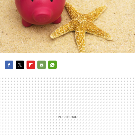
FACEBOOK
TWITTER
FLIPBOARD
E-
WHATSAPP
MAIL