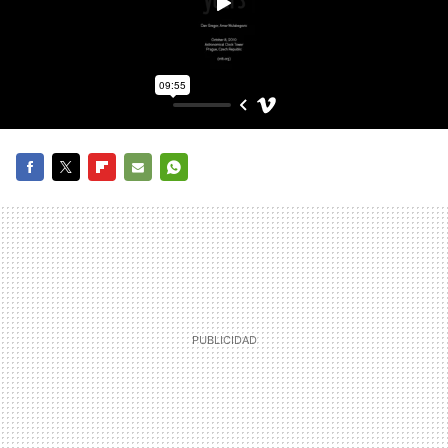
FACEBOOK
TWITTER
FLIPBOARD
E-
WHATSAPP
MAIL