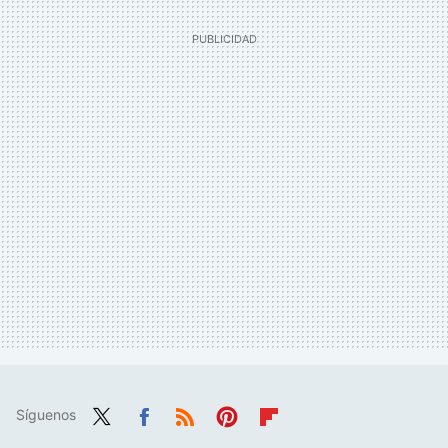
Síguenos
Twit
Fac
RSS
Pint
Flip