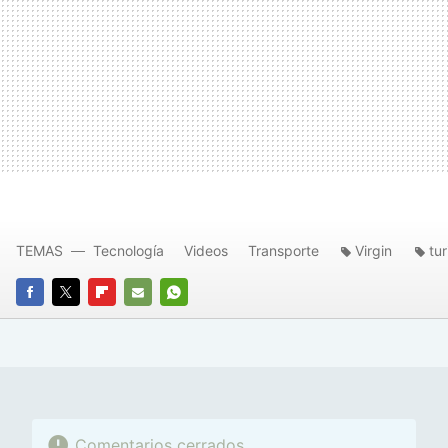
TEMAS
Tecnología
Videos
Transporte
Virgin
tu
FACEBOOK
TWITTER
FLIPBOARD
E-
WHATSAPP
MAIL
Comentarios cerrados