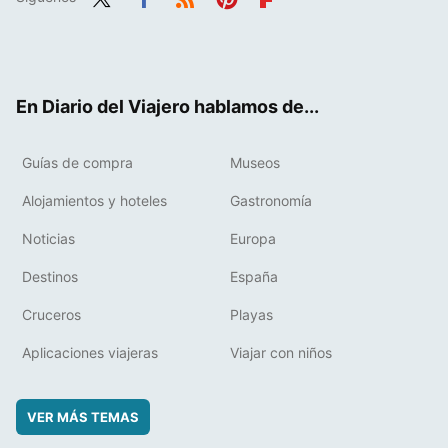
Twit
Fac
RSS
Pint
Flip
ter
ebo
eres
boa
ok
t
rd
En Diario del Viajero hablamos de...
Guías de compra
Museos
Alojamientos y hoteles
Gastronomía
Noticias
Europa
Destinos
España
Cruceros
Playas
Aplicaciones viajeras
Viajar con niños
VER MÁS TEMAS