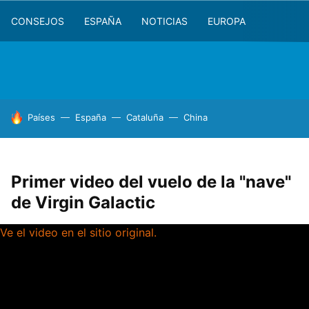
CONSEJOS
ESPAÑA
NOTICIAS
EUROPA
HOY SE HABLA DE
Países
España
Cataluña
China
Primer video del vuelo de la "nave"
de Virgin Galactic
Ve el video en el sitio original.