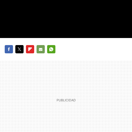
FACEBOOK
TWITTER
FLIPBOARD
E-
WHATSAPP
MAIL