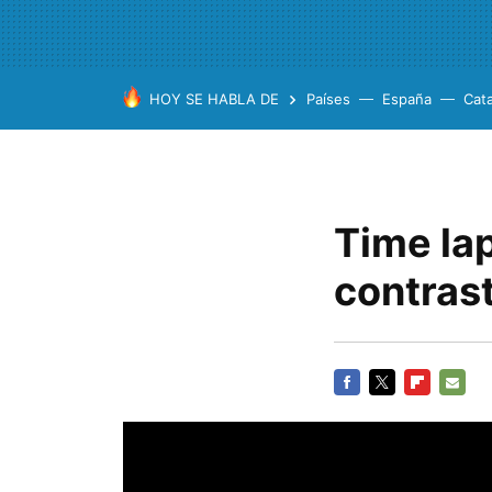
HOY SE HABLA DE
Países
España
Cat
Time la
contras
FACEBOOK
TWITTER
FLIPBOARD
E-
MAIL