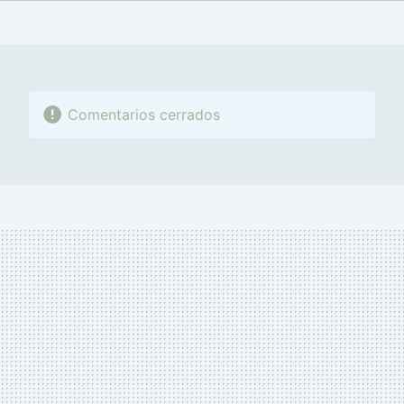
FACEBOOK
TWITTER
FLIPBOARD
E-
WHATSAPP
MAIL
Comentarios cerrados