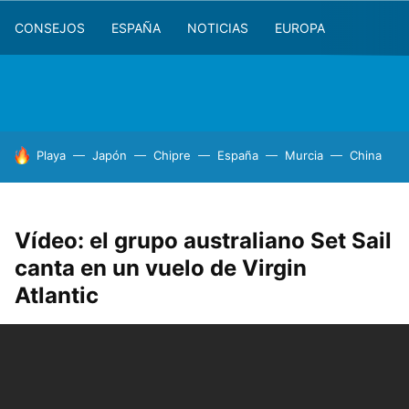
CONSEJOS
ESPAÑA
NOTICIAS
EUROPA
HOY SE HABLA DE
Playa
Japón
Chipre
España
Murcia
China
Vídeo: el grupo australiano Set Sail
canta en un vuelo de Virgin
Atlantic