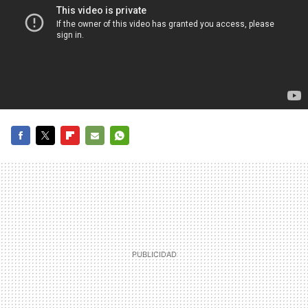
FACEBOOK
TWITTER
FLIPBOARD
E-
WHATSAPP
MAIL