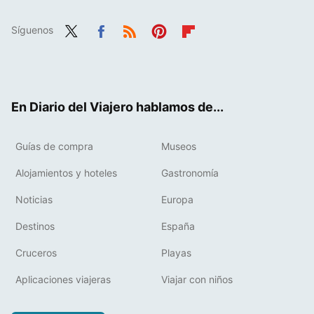
Síguenos
Twit
Fac
RSS
Pint
Flip
ter
ebo
eres
boa
ok
t
rd
En Diario del Viajero hablamos de...
Guías de compra
Museos
Alojamientos y hoteles
Gastronomía
Noticias
Europa
Destinos
España
Cruceros
Playas
Aplicaciones viajeras
Viajar con niños