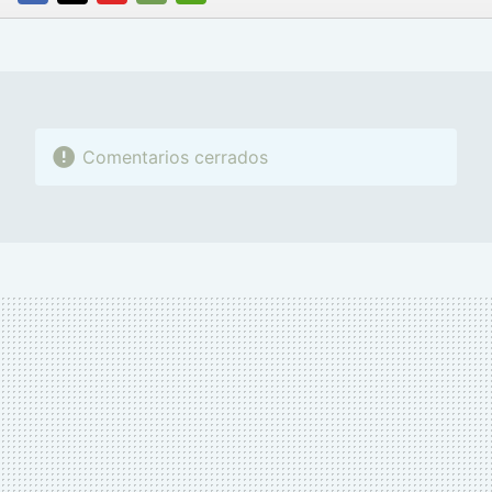
FACEBOOK
TWITTER
FLIPBOARD
E-
WHATSAPP
MAIL
Comentarios cerrados