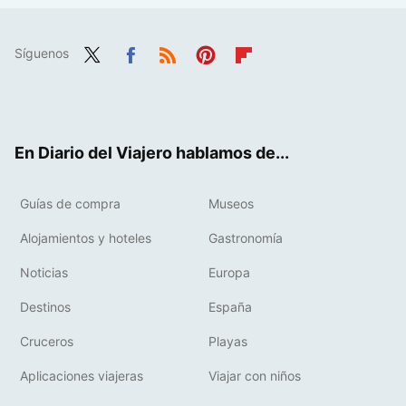
Síguenos
Twit
Fac
RSS
Pint
Flip
ter
ebo
eres
boa
ok
t
rd
En Diario del Viajero hablamos de...
Guías de compra
Museos
Alojamientos y hoteles
Gastronomía
Noticias
Europa
Destinos
España
Cruceros
Playas
Aplicaciones viajeras
Viajar con niños