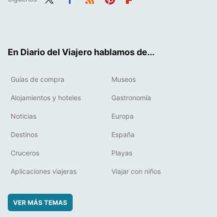
Twit
Fac
RSS
Pint
Flip
ter
ebo
eres
boa
ok
t
rd
En Diario del Viajero hablamos de...
Guías de compra
Museos
Alojamientos y hoteles
Gastronomía
Noticias
Europa
Destinos
España
Cruceros
Playas
Aplicaciones viajeras
Viajar con niños
VER MÁS TEMAS