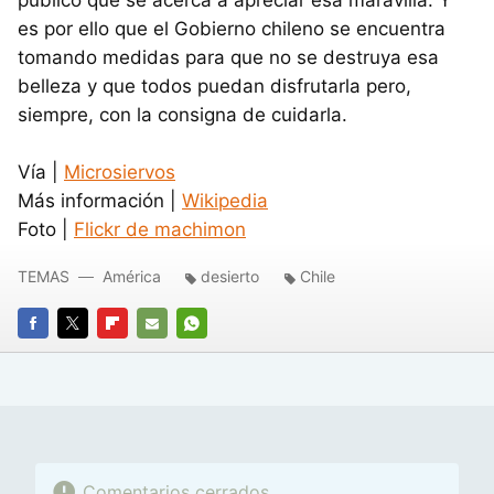
público que se acerca a apreciar esa maravilla. Y
es por ello que el Gobierno chileno se encuentra
tomando medidas para que no se destruya esa
belleza y que todos puedan disfrutarla pero,
siempre, con la consigna de cuidarla.
Vía |
Microsiervos
Más información |
Wikipedia
Foto |
Flickr de machimon
TEMAS
América
desierto
Chile
FACEBOOK
TWITTER
FLIPBOARD
E-
WHATSAPP
MAIL
Comentarios cerrados