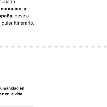
lconada
 conocido, a
España
, pese a
uier itinerario.
 Humanidad en
ez en la vida