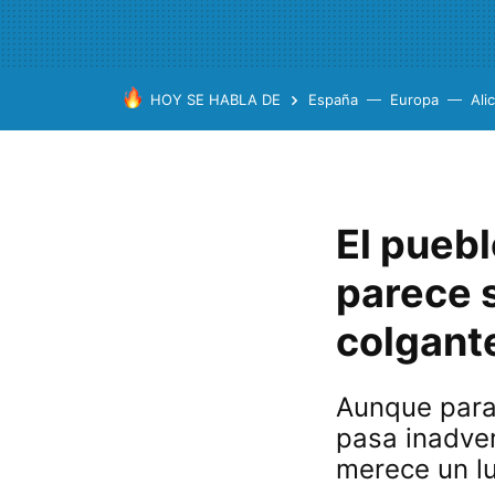
HOY SE HABLA DE
España
Europa
Ali
El pueb
parece 
colgante
Aunque para
pasa inadver
merece un lu