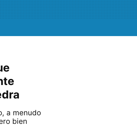
ue
nte
edra
o, a menudo
ero bien