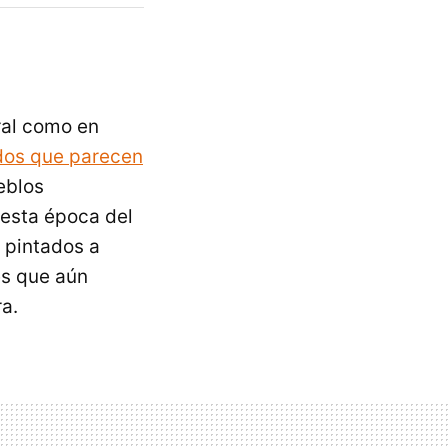
ural como en
dos que parecen
eblos
 esta época del
 pintados a
es que aún
a.