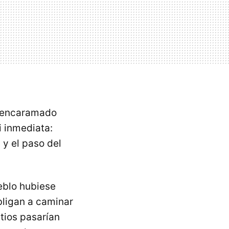
l encaramado
i inmediata:
y el paso del
ueblo hubiese
bligan a caminar
itios pasarían