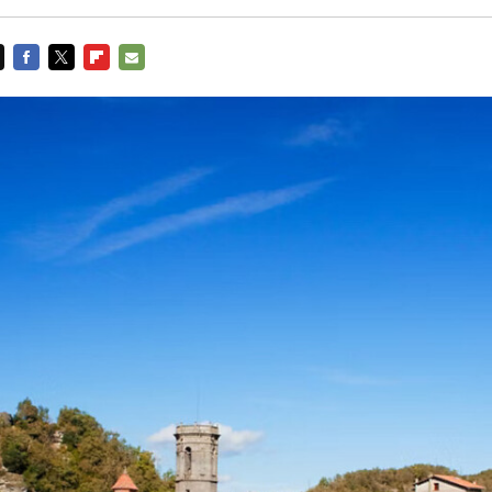
FACEBOOK
TWITTER
FLIPBOARD
E-
MAIL