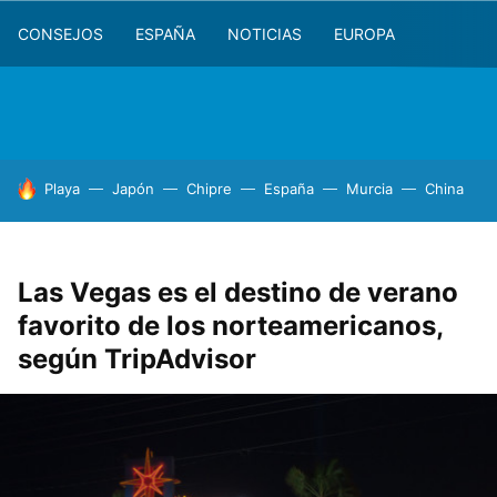
CONSEJOS
ESPAÑA
NOTICIAS
EUROPA
HOY SE HABLA DE
Playa
Japón
Chipre
España
Murcia
China
Las Vegas es el destino de verano
favorito de los norteamericanos,
según TripAdvisor