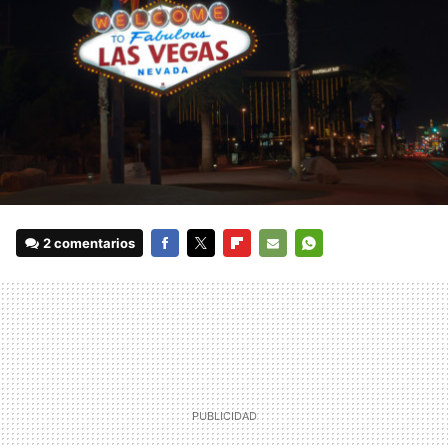
2 comentarios
FACEBOOK
TWITTER
FLIPBOARD
E-
WHATSAPP
MAIL