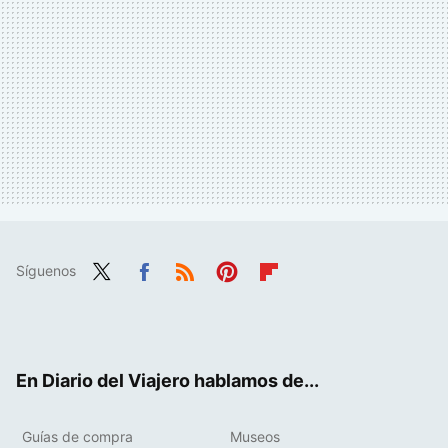
Síguenos
Twit
Fac
RSS
Pint
Flip
ter
ebo
eres
boa
ok
t
rd
En Diario del Viajero hablamos de...
Guías de compra
Museos