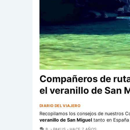
Compañeros de ruta
el veranillo de San 
DIARIO DEL VIAJERO
Recopilamos los consejos de nuestros C
veranillo de San Miguel
tanto en España 
COMENTARIOS
8
PAKUS
HACE 7 AÑOS