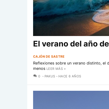
El verano del año d
CAJÓN DE SASTRE
Reflexiones sobre un verano distinto, el 
menos
LEER MÁS »
COMENTARIOS
0
PAKUS
HACE 6 AÑOS