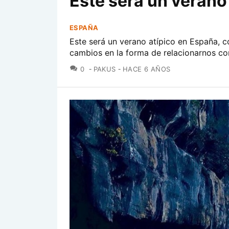
Este será un verano
ESPAÑA
Este será un verano atípico en España, co
cambios en la forma de relacionarnos co
COMENTARIOS
0
PAKUS
HACE 6 AÑOS