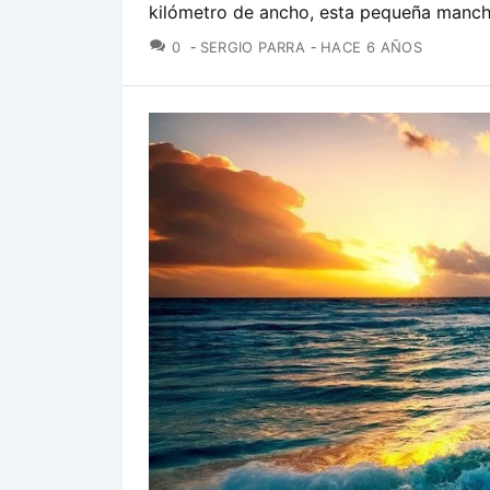
kilómetro de ancho, esta pequeña mancha
COMENTARIOS
0
SERGIO PARRA
HACE 6 AÑOS