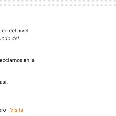
co del nivel
ndo del
ezclarnos en la
así.
ero |
Visita