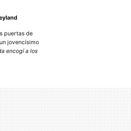
neyland
as puertas de
 un jovencísimo
a encogí a los