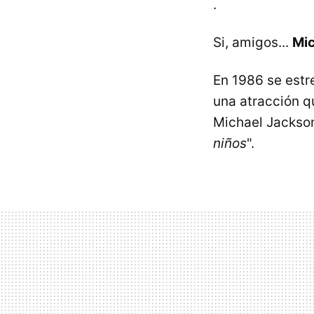
.
Si, amigos...
Mic
En 1986 se estr
una atracción qu
Michael Jackson
niños
".