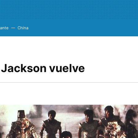
cante
China
 Jackson vuelve