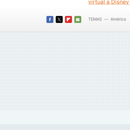
virtual a Disne
TEMAS
América
FACEBOOK
TWITTER
FLIPBOARD
E-
MAIL