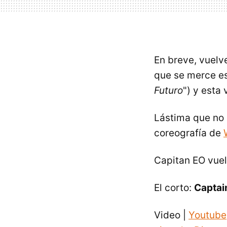
En breve, vuel
que se merce es
Futuro
") y esta
Lástima que no 
coreografía de
Capitan EO vuel
El corto:
Captai
Video |
Youtube