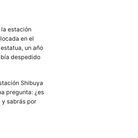
 la estación
olocada en el
 estatua, un año
había despedido
Estación Shibuya
na pregunta: ¿es
 y sabrás por