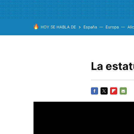
HOY SE HABLA DE
España
Europa
Ali
La estat
FACEBOOK
TWITTER
FLIPBOARD
E-
MAIL