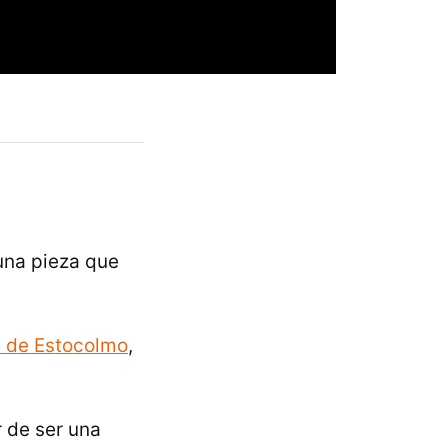
una pieza que
a de Estocolmo
,
r de ser una