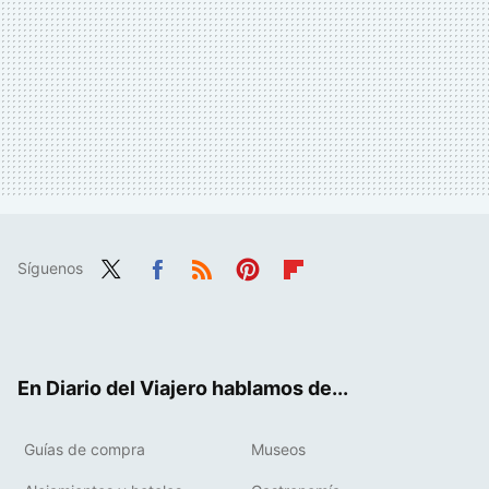
Síguenos
Twit
Fac
RSS
Pint
Flip
ter
ebo
eres
boa
ok
t
rd
En Diario del Viajero hablamos de...
Guías de compra
Museos