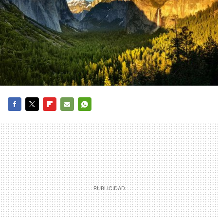
FACEBOOK
TWITTER
FLIPBOARD
E-
WHATSAPP
MAIL